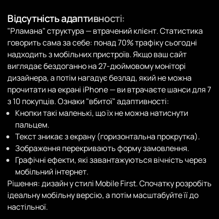
Відсутність адаптивності:
"Pламана" структура — втрачений клієнт. Статистика
говорить сама за себе: понад 70% трафіку сьогодні
надходить з мобільних пристроїв. Якщо ваш сайт
виглядає бездоганно на 27-дюймовому моніторі
дизайнера, а потім нагадує безлад, який не можна
прочитати на екрані iPhone — ви втрачаєте шанси для 7
з 10 покупців. Ознаки "вбитої" адаптивності:
Кнопки такі маленькі, що їх не можна натиснути
пальцем.
Текст зникає з екрану (горизонтальна прокрутка).
Зображення перекривають форму замовлення.
Графічні ефекти, які завантажуються вічність через
мобільний інтернет.
Рішення: дизайн у стилі Mobile First. Спочатку розробіть
ідеальну мобільну версію, а потім масштабуйте її до
настільної.