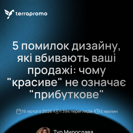
5 помилок дизайну,
які вбивають ваші
продажі: чому
"красиве" не означає
"прибуткове"
19 лютого 2026
1 394 переглядів
5 хвилин
Тур Мирослава