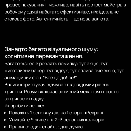
процес пакування і, можливо, навіть портрет майстра в
робочому одязі набагато ефективніше, ніж ідеальне
стокове фото. Автентичність — це нова валюта.
Занадто багато візуального шуму:
когнітивне перевантаження.
Багато бізнесів роблять помилку: тут акція, тут
миготливий банер, тут відгук, тут спливаюче вікно, тут
анімаційний фон. "Все це добре!"
Вплив: користувач відчуває підсвідомий рівень
тривоги. Розум включає захисний механізм і просто
закриває вкладку.
Як зробити легше:
Покажіть 1 основну дію на 1 сторінці/екрані.
Уникайте більше ніж 2–3 основних кольорів.
Правило: один слайд, одна думка.