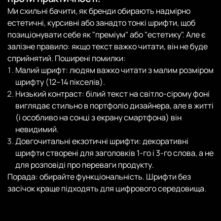
Ми схильні бачити, як бренди обирають надмірно
естетичні, курсивні або занадто тонкі шрифти, щоб
позиціонувати себе як "преміум" або "естетику". Але є
залізне правило: якщо текст важко читати, він не буде
сприйнятий. Поширені помилки:
Малий шрифт: людям важко читати з малим розміром
шрифту (12–14 пікселів).
Низький контраст: білий текст на світло-сірому фоні
виглядає стильно в портфоліо дизайнера, але в житті
(і особливо на сонці з екрану смартфона) він
невидимий.
Довгочитальні екзотичні шрифти: декоративні
шрифти створені для заголовків 1-го і 3-го слова, а не
для розповіді про переваги продукту.
Порада: обирайте функціональність. Шрифти без
засічок краще підходять для цифрового середовища.