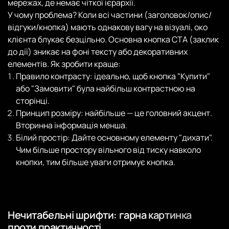
мережах, де немає чіткої ієрархії.
У чому проблема? Коли всі частини (заголовок/опис/
відгуки/кнопка) мають однакову вагу на візуалі, око
клієнта блукає безцільно. Основна кнопка CTA (заклик
до дії) зникає на фоні тексту або декоративних
елементів. Як зробити краще:
Правило контрасту: ідеально, щоб кнопка "Купити"
або "Замовити" була найбільш контрастною на
сторінці.
Принцип розміру: найбільше — це головний акцент.
Вторинна інформація менша.
Білий простір: Дайте основному елементу "дихати".
Чим більше простору вільного від тиску навколо
кнопки, тим більше уваги отримує кнопка.
Нечитабельні шрифти: гарна картинка
проти практичності.