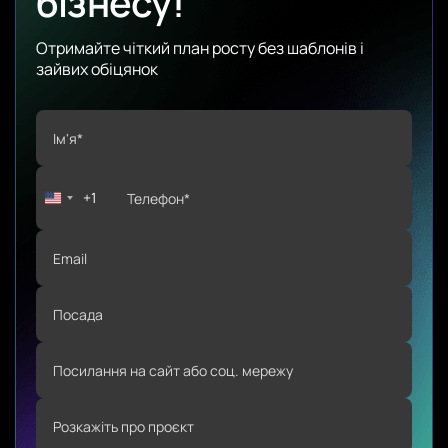
бізнесу!
Отримайте чіткий план росту без шаблонів і
зайвих обіцянок
+1