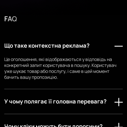
• Оптимізацію рекламного бюджету та підвищення
конверсії
• Покращення позиціонування нашого бренду в
FAQ
онлайн-просторі
Що таке контекстна реклама?
Це оголошення, які відображаються у відповідь на
конкретний запит користувача в пошуку. Користувач
уже шукає товар або послугу, і саме в цей момент
бачить вашу пропозицію.
У чому полягає її головна перевага?
Чому кліки можуть бути дорогими?