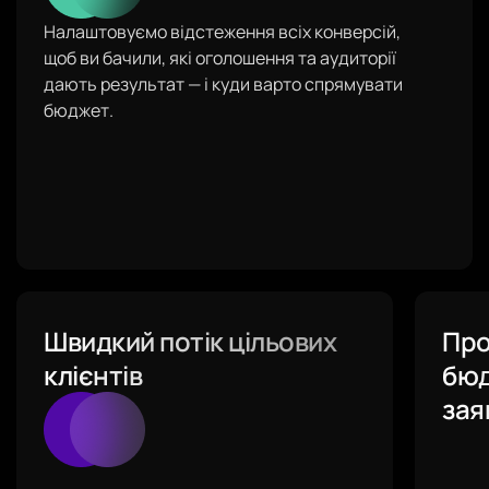
Налаштовуємо відстеження всіх конверсій,
щоб ви бачили, які оголошення та аудиторії
дають результат — і куди варто спрямувати
бюджет.
Швидкий потік цільових
Про
клієнтів
бюд
зая