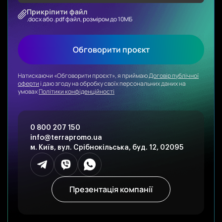
Прикріпити файл
.docx або .pdf файл, розміром до 10МБ
Обговорити проєкт
Натискаючи «Обговорити проєкт», я приймаю
Договір публічної
оферти
і даю згоду на обробку своїх персональних даних на
умовах
Політики конфіденційності
0 800 207 150
info@terrapromo.ua
м. Київ, вул. Срібнокільська, буд. 12, 02095
Презентація компанії