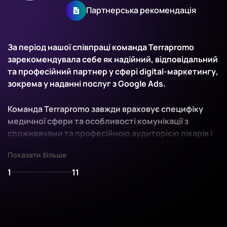
Партнерська рекомендація
За період нашої співпраці команда Terrapromo
зарекомендувала себе як надійний, відповідальний
та професійний партнер у сфері digital-маркетингу,
зокрема у наданні послуг з Google Ads.
Команда Terrapromo завжди враховує специфіку
медичної сфери та особливості комунікації з
споживачами та професійною аудиторією лікарів і
демонструє високий рівень експертизи у сфері
Показати більше
контекстної реклами Google Ads.
1
11
Завдяки роботі команди Terrapromo було
досягнуто:
• Значне збільшення охоплення цільової аудиторії
через ефективні рекламні кампанії в Google Ads