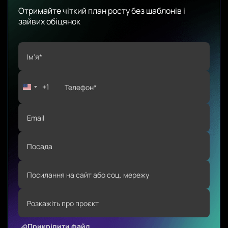
Отримайте чіткий план росту без шаблонів і
зайвих обіцянок
+1
Прикріпити файл