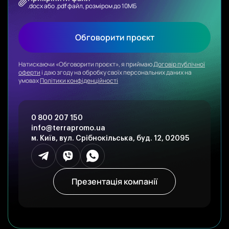
.docx або .pdf файл, розміром до 10МБ
Обговорити проєкт
Натискаючи «Обговорити проєкт», я приймаю
Договір публічної
оферти
і даю згоду на обробку своїх персональних даних на
умовах
Політики конфіденційності
0 800 207 150
info@terrapromo.ua
м. Київ, вул. Срібнокільська, буд. 12, 02095
Презентація компанії