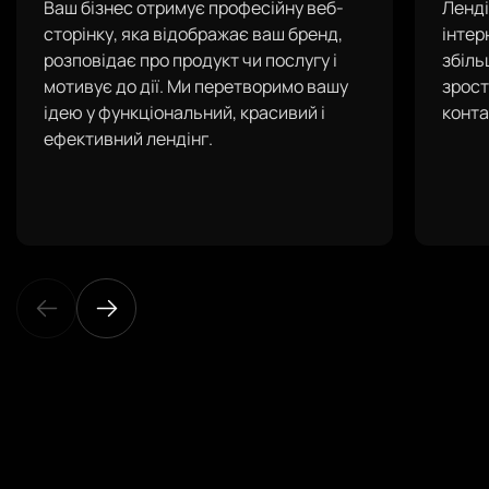
Ваш бізнес отримує професійну веб-
Ленді
сторінку, яка відображає ваш бренд,
інтер
розповідає про продукт чи послугу і
збіль
мотивує до дії. Ми перетворимо вашу
зрост
ідею у функціональний, красивий і
конта
ефективний лендінг.