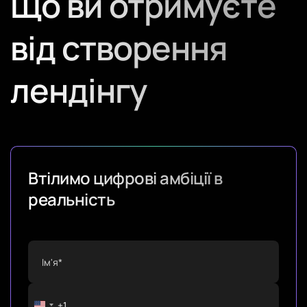
Що ви отримуєте
від cтворення
лендінгу
Втілимо цифрові амбіції в
реальність
+1