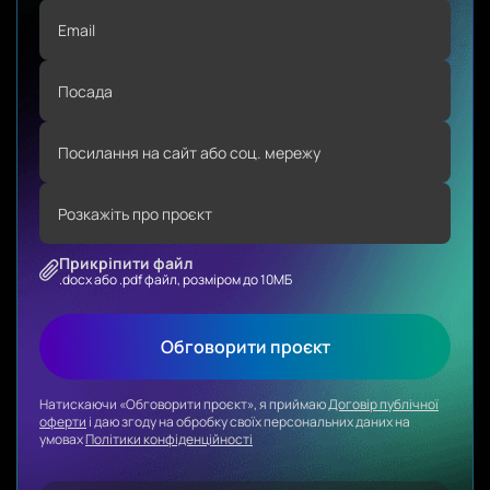
Прикріпити файл
.docx або .pdf файл, розміром до 10МБ
Обговорити проєкт
Натискаючи «Обговорити проєкт», я приймаю
Договір публічної
оферти
і даю згоду на обробку своїх персональних даних на
умовах
Політики конфіденційності