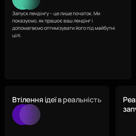
Запуск лендінгу – це лише початок. Ми
показуємо, як працює ваш лендінг і
допомагаємо оптимізувати його під майбутні
цілі.
Втілення ідеї в реальність
Реа
зап